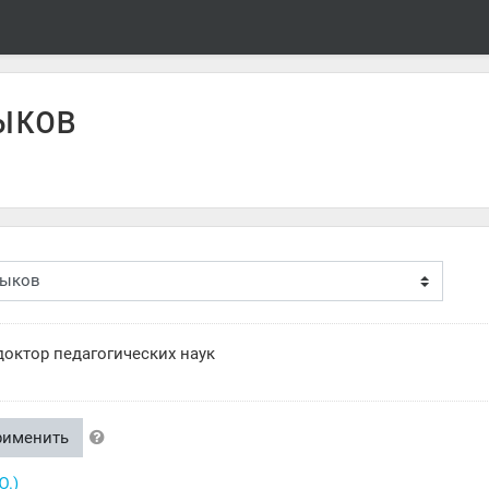
ыков
октор педагогических наук
рименить
Ю.)