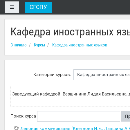
Перейти к основному содержанию
СГСПУ
Боковая панель
Кафедра иностранных яз
В начало
Курсы
Кафедра иностранных языков
Категории курсов:
Заведующий кафедрой: Вершинина Лидия Васильевна, д
Поиск курса
П
Деловая коммуникация (Клетнова И.Е., Лапшина А.