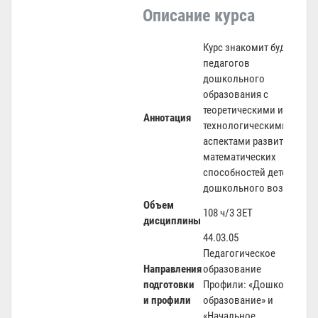
Описание курса
Курс знакомит будущих
педагогов
дошкольного
образования с
теоретическими и
Аннотация
технологическими
аспектами
развития
математических
способностей детей
дошкольного возраста.
Объем
108 ч/3 ЗЕТ
дисциплины
44.03.05
Педагогическое
Направления
образование
подготовки
Профили: «Дошкольное
и профили
образование» и
«Начальное