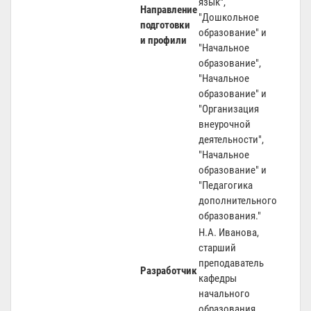
язык",
Направление
"Дошкольное
подготовки
образование" и
и профили
"Начальное
образование",
"Начальное
образование" и
"Организация
внеурочной
деятельности",
"Начальное
образование" и
"Педагогика
дополнительного
образования."
Н.А. Иванова,
старший
преподаватель
Разработчик
кафедры
начального
образования