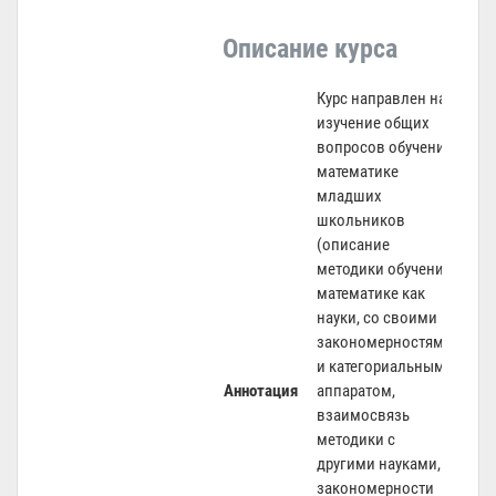
Описание курса
Курс направлен на
изучение общих
вопросов обучения
математике
младших
школьников
(описание
методики обучения
математике как
науки, со своими
закономерностями
и категориальным
Аннотация
аппаратом,
взаимосвязь
методики с
другими науками,
закономерности