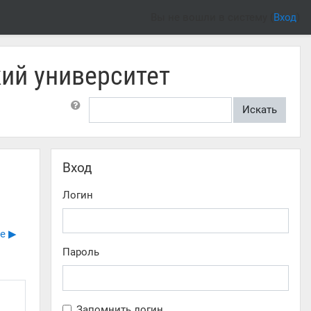
Вы не вошли в систему (
Вход
)
ий университет
Поиск по форумам
Искать
Пропустить Вход
Вход
Логин
 ▶︎
Пароль
Запомнить логин