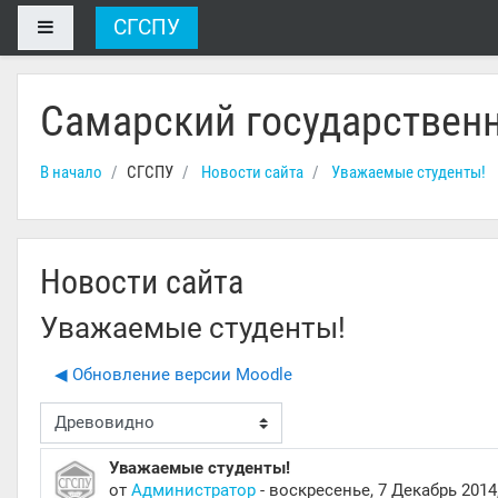
Перейти к основному содержанию
СГСПУ
Боковая панель
Самарский государственн
В начало
СГСПУ
Новости сайта
Уважаемые студенты!
Новости сайта
Уважаемые студенты!
◀︎ Обновление версии Moodle
м отображения
Уважаемые студенты!
Количество ответов: 0
от
Администратор
-
воскресенье, 7 Декабрь 2014,