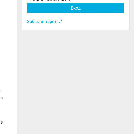
Забыли пароль?
.
ор
 и