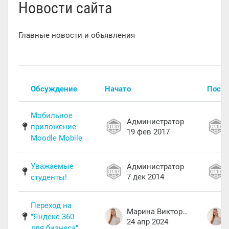
Новости сайта
Главные новости и объявления
Список обсуждений. Показано 9 из 9 обсуждений
Обсуждение
Начато
После
Статус
Мобильное
Администратор
приложение
19 фев 2017
Moodle Mobile
Уважаемые
Администратор
7 дек 2014
студенты!
Переход на
Марина Викторовна Шаяхметова
"Яндекс 360
24 апр 2024
для бизнеса"